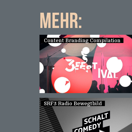
MEHR:
Content Branding Compilation
SRF3 Radio Bewegtbild