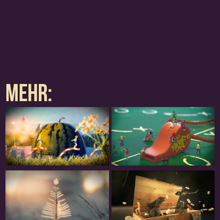
Projektteam
Iris Engler
Konrad Wielandt
Marketing rbb
Jan Kucharski
MEHR: